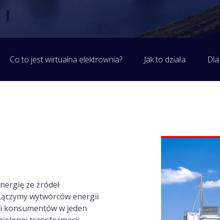
Co to jest wirtualna elektrownia?
Jak to działa
Dla
nergię ze źródeł
. Łączymy wytwórców energii
i i konsumentów w jeden