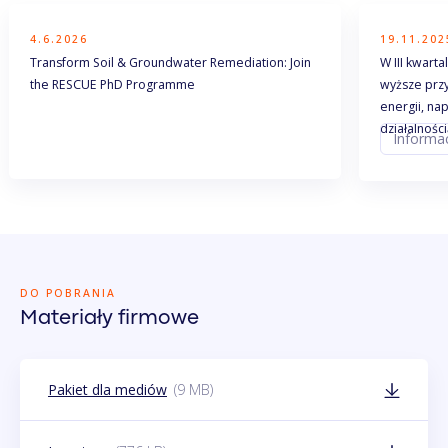
4.6.2026
19.11.202
Transform Soil & Groundwater Remediation: Join
W III kwart
the RESCUE PhD Programme
wyższe przy
energii, na
działalnośc
Informa
DO POBRANIA
Materiały firmowe
(9 MB)
Pakiet dla mediów