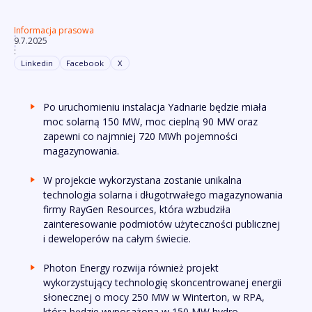
Informacja prasowa
9.7.2025
:
Linkedin
Facebook
X
Po uruchomieniu instalacja Yadnarie będzie miała
moc solarną 150 MW, moc cieplną 90 MW oraz
zapewni co najmniej 720 MWh pojemności
magazynowania.
W projekcie wykorzystana zostanie unikalna
technologia solarna i długotrwałego magazynowania
firmy RayGen Resources, która wzbudziła
zainteresowanie podmiotów użyteczności publicznej
i deweloperów na całym świecie.
Photon Energy rozwija również projekt
wykorzystujący technologię skoncentrowanej energii
słonecznej o mocy 250 MW w Winterton, w RPA,
która będzie wyposażona w 150 MW hydro-