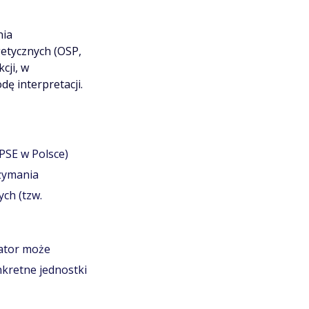
nia
etycznych (OSP,
cji, w
ę interpretacji.
PSE w Polsce)
zymania
ych (tzw.
ator może
nkretne jednostki