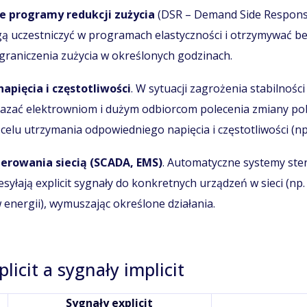
 programy redukcji zużycia
(DSR – Demand Side Response
ą uczestniczyć w programach elastyczności i otrzymywać b
graniczenia zużycia w określonych godzinach.
apięcia i częstotliwości
. W sytuacji zagrożenia stabilności
azać elektrowniom i dużym odbiorcom polecenia zmiany po
 celu utrzymania odpowiedniego napięcia i częstotliwości (np.
erowania siecią (SCADA, EMS)
. Automatyczne systemy ste
syłają explicit sygnały do konkretnych urządzeń w sieci (np.
nergii), wymuszając określone działania.
licit a sygnały implicit
Sygnały explicit