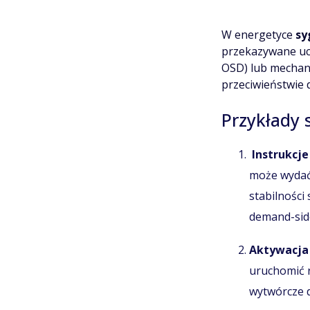
W energetyce
sy
przekazywane uc
OSD) lub mechani
przeciwieństwie 
Przykłady 
Instrukcje
może wydać 
stabilności
demand-sid
Aktywacja
uruchomić r
wytwórcze d