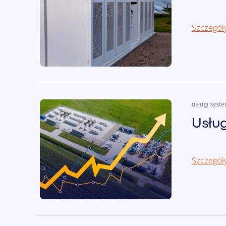
Szczegół
usługi sys
Usłu
Szczegół