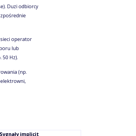
). Duzi odbiorcy
ezpośrednie
 sieci operator
boru lub
 50 Hz).
rowania (np.
 elektrowni,
Sygnały implicit