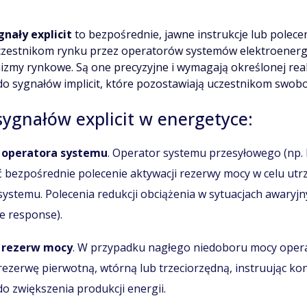
gnały explicit
to bezpośrednie, jawne instrukcje lub polece
zestnikom rynku przez operatorów systemów elektroenerg
zmy rynkowe. Są one precyzyjne i wymagają określonej reak
do sygnałów implicit, które pozostawiają uczestnikom swobod
sygnałów explicit w energetyce:
 operatora systemu
. Operator systemu przesyłowego (np. 
bezpośrednie polecenie aktywacji rezerwy mocy w celu utr
 systemu. Polecenia redukcji obciążenia w sytuacjach awaryjn
e response).
 rezerw mocy
. W przypadku nagłego niedoboru mocy oper
ezerwę pierwotną, wtórną lub trzeciorzędną, instruując ko
o zwiększenia produkcji energii.