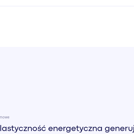
temowe
elastyczność energetyczna generu