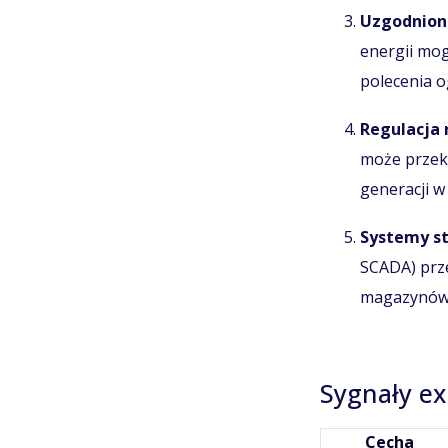
Uzgodnione
energii mog
polecenia o
Regulacja n
może przek
generacji w
Systemy st
SCADA) prze
magazynów e
Sygnały exp
Cecha