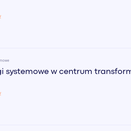
y
temowe
gi systemowe w centrum transform
y