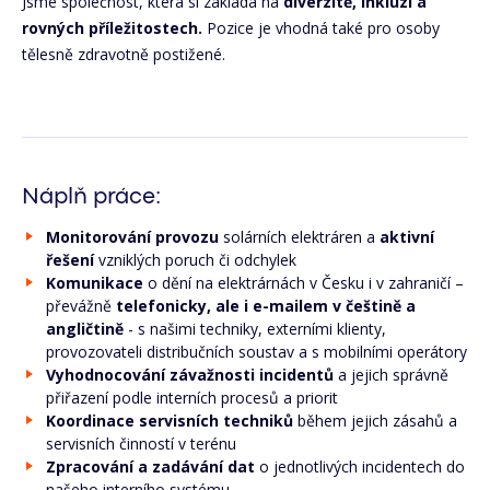
Jsme společnost, která si zakládá na
diverzitě, inkluzi a
rovných příležitostech.
Pozice je vhodná také pro osoby
tělesně zdravotně postižené.
Náplň práce:
Monitorování provozu
solárních elektráren a
aktivní
řešení
vzniklých poruch či odchylek
Komunikace
o dění na elektrárnách v Česku i v zahraničí –
převážně
telefonicky, ale i e-mailem v češtině a
angličtině
-
s našimi techniky, externími klienty,
provozovateli distribučních soustav a s mobilními operátory
Vyhodnocování závažnosti incidentů
a jejich správně
přiřazení podle interních procesů a priorit
Koordinace servisních techniků
během jejich zásahů a
servisních činností v terénu
Zpracování a zadávání dat
o jednotlivých incidentech do
našeho interního systému