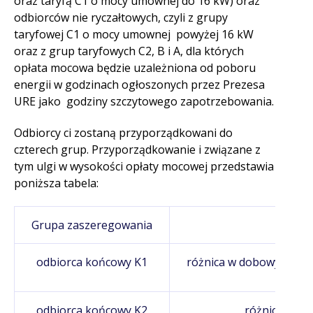
oraz taryfą C1 o mocy umownej do 16 kW) oraz
odbiorców nie ryczałtowych, czyli z grupy
taryfowej C1 o mocy umownej powyżej 16 kW
oraz z grup taryfowych C2, B i A, dla których
opłata mocowa będzie uzależniona od poboru
energii w godzinach ogłoszonych przez Prezesa
URE jako godziny szczytowego zapotrzebowania.
Odbiorcy ci zostaną przyporządkowani do
czterech grup. Przyporządkowanie i związane z
tym ulgi w wysokości opłaty mocowej przedstawia
poniższa tabela:
Grupa zaszeregowania
K
odbiorca końcowy K1
różnica w dobowym zap
i p
odbiorca końcowy K2
różnica w d