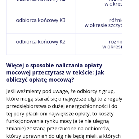
w okresie szcz
odbiorca końcowy K3
różnica w d
w okresie szczytowym i
odbiorca końcowy K2
różnica w d
w okresie szczy
Więcej o sposobie naliczania opłaty
mocowej przeczytasz w tekście: Jak
obliczyć opłatę mocową?
Jeśli weźmiemy pod uwagę, że odbiorcy z grup,
które mogą starać się o najwyższe ulgi to z reguły
przedsiębiorstwa o dużej energochłonności i do
tej pory płacili oni największe opłaty, to koszty
funkcjonowania rynku mocy (a te nie ulegną
zmianie) zostaną przerzucone na odbiorców,
którzy uprawnień do ulg nie będą mieli, a których