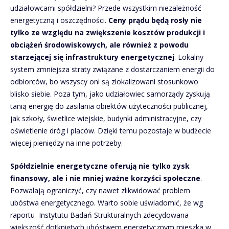
udziałowcami spółdzielni? Przede wszystkim niezależność
energetyczną i oszczędności.
Ceny prądu będą rosły nie
tylko ze względu na zwiększenie kosztów produkcji i
obciążeń środowiskowych, ale również z powodu
starzejącej się infrastruktury energetycznej
. Lokalny
system zmniejsza straty związane z dostarczaniem energii do
odbiorców, bo wszyscy oni są zlokalizowani stosunkowo
blisko siebie. Poza tym, jako udziałowiec samorządy zyskują
tanią energię do zasilania obiektów użyteczności publicznej,
jak szkoły, świetlice wiejskie, budynki administracyjne, czy
oświetlenie dróg i placów. Dzięki temu pozostaje w budżecie
więcej pieniędzy na inne potrzeby.
Spółdzielnie energetyczne oferują nie tylko zysk
finansowy, ale i nie mniej ważne korzyści społeczne
.
Pozwalają ograniczyć, czy nawet zlikwidować problem
ubóstwa energetycznego. Warto sobie uświadomić, że wg
raportu Instytutu Badań Strukturalnych zdecydowana
większość dotkniętych ubóstwem energetycznym mieszka w