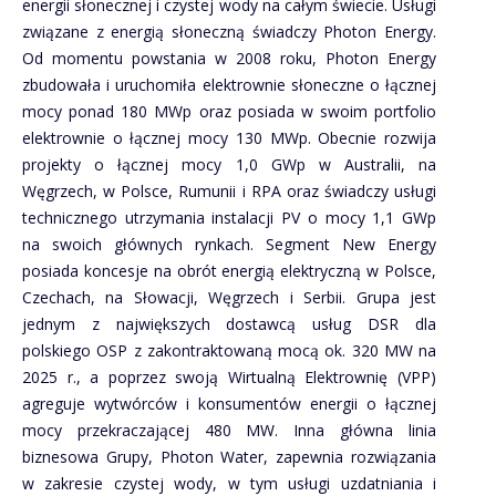
energii słonecznej i czystej wody na całym świecie. Usługi
związane z energią słoneczną świadczy Photon Energy.
Od momentu powstania w 2008 roku, Photon Energy
zbudowała i uruchomiła elektrownie słoneczne o łącznej
mocy ponad 180 MWp oraz posiada w swoim portfolio
elektrownie o łącznej mocy 130 MWp. Obecnie rozwija
projekty o łącznej mocy 1,0 GWp w Australii, na
Węgrzech, w Polsce, Rumunii i RPA oraz świadczy usługi
technicznego utrzymania instalacji PV o mocy 1,1 GWp
na swoich głównych rynkach. Segment New Energy
posiada koncesje na obrót energią elektryczną w Polsce,
Czechach, na Słowacji, Węgrzech i Serbii. Grupa jest
jednym z największych dostawcą usług DSR dla
polskiego OSP z zakontraktowaną mocą ok. 320 MW na
2025 r., a poprzez swoją Wirtualną Elektrownię (VPP)
agreguje wytwórców i konsumentów energii o łącznej
mocy przekraczającej 480 MW. Inna główna linia
biznesowa Grupy, Photon Water, zapewnia rozwiązania
w zakresie czystej wody, w tym usługi uzdatniania i