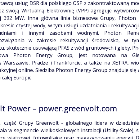
stawcą usług DSR dla polskiego OSP z zakontraktowaną mo
zez swoją Wirtualną Elektrownię (VPP) agreguje wytwórc
ej 392 MW. Inna główna linia biznesowa Grupy, Photon
resie czystej wody, w tym usługi uzdatniania i rekultywacji
tudniami i innymi zasobami wodnymi. Photon Remed
związania w zakresie rekultywacji środowiska, w t
itu, skutecznie usuwającą PFAS z wód gruntowych i gleby. Ph
gowa Photon Energy Group, jest notowana na Gie
 Warszawie, Pradze i Frankfurcie, a także na XETRA, wiod
akcyjnej online. Siedziba Photon Energy Group znajduje się
i całej Europie.
lt Power –
power.greenvolt.com
, część Grupy Greenvolt - globalnego lidera w dziedzini
ała w segmencie wielkoskalowych instalacji (Utility-Scale), s
ce wiatrowej, fotowoltaice oraz magazynowaniu energii. 