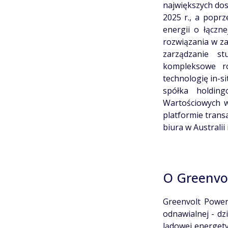
największych do
2025 r., a popr
energii o łączn
rozwiązania w zak
zarządzanie s
kompleksowe ro
technologię in-s
spółka holdin
Wartościowych w
platformie trans
biura w Australii 
O Greenvo
Greenvolt Power
odnawialnej - dzi
lądowej energety