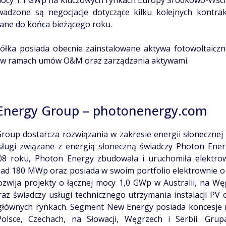
ocy 1.1 GWp na kluczowych rynkach Europy Środkowo-Wschod
dzone są negocjacje dotyczące kilku kolejnych kontra
wane do końca bieżącego roku.
łka posiada obecnie zainstalowane aktywa fotowoltaiczn
 w ramach umów O&M oraz zarządzania aktywami.
Energy Group – photonenergy.com
oup dostarcza rozwiązania w zakresie energii słonecznej 
Usługi związane z energią słoneczną świadczy Photon En
8 roku, Photon Energy zbudowała i uruchomiła elektro
ad 180 MWp oraz posiada w swoim portfolio elektrownie o
wija projekty o łącznej mocy 1,0 GWp w Australii, na Wę
az świadczy usługi technicznego utrzymania instalacji PV 
łównych rynkach. Segment New Energy posiada koncesje 
olsce, Czechach, na Słowacji, Węgrzech i Serbii. Gru