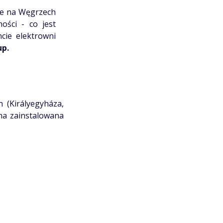
ne na Węgrzech
ości - co jest
cie elektrowni
up.
 (Királyegyháza,
zna zainstalowana