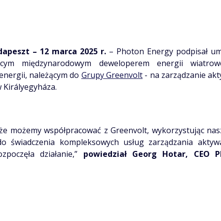
peszt – 12 marca 2025 r.
– Photon Energy podpisał 
ym międzynarodowym deweloperem energii wiatrowej
nergii, należącym do
Grupy Greenvolt
- na zarządzanie ak
w Királyegyháza.
, że możemy współpracować z Greenvolt, wykorzystując na
o świadczenia kompleksowych usług zarządzania aktyw
ozpoczęła działanie,”
powiedział Georg Hotar, CEO P