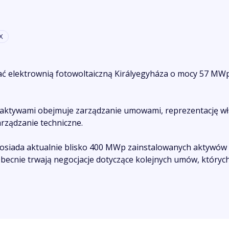
X
ć elektrownią fotowoltaiczną Királyegyháza o mocy 57 MWp
 aktywami obejmuje zarządzanie umowami, reprezentację wła
arządzanie techniczne.
siada aktualnie blisko 400 MWp zainstalowanych aktywów
ecnie trwają negocjacje dotyczące kolejnych umów, których 