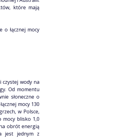
niej i Australii.
któw, które mają
e o łącznej mocy
i czystej wody na
ergy. Od momentu
wnie słoneczne o
 łącznej mocy 130
grzech, w Polsce,
o mocy blisko 1,0
na obrót energią
pa jest jednym z