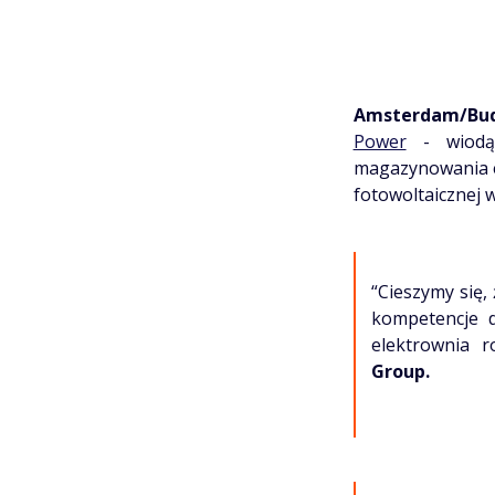
Amsterdam/Buda
Power
- wiodąc
magazynowania e
fotowoltaicznej 
“Cieszymy się
kompetencje d
elektrownia r
Group.