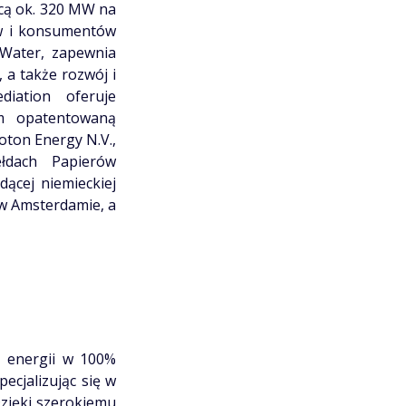
cą ok. 320 MW na
ów i konsumentów
 Water, zapewnia
, a także rozwój i
iation oferuje
ym opatentowaną
oton Energy N.V.,
łdach Papierów
ącej niemieckiej
 w Amsterdamie, a
e energii w 100%
pecjalizując się w
Dzięki szerokiemu