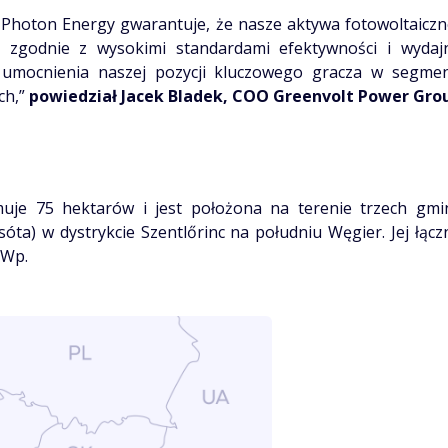
 Photon Energy gwarantuje, że nasze aktywa fotowoltaicz
 zgodnie z wysokimi standardami efektywności i wydajn
umocnienia naszej pozycji kluczowego gracza w segmen
ch,”
powiedział Jacek Bladek, COO Greenvolt Power Gro
muje 75 hektarów i jest położona na terenie trzech gmin
csóta) w dystrykcie Szentlőrinc na południu Węgier. Jej łąc
MWp.