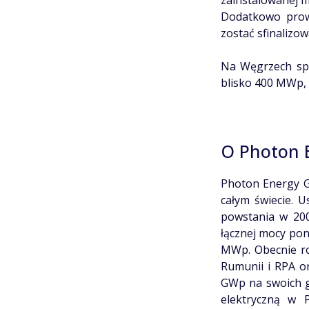
zainstalowanej m
Dodatkowo prowa
zostać sfinalizo
Na Węgrzech spó
blisko 400 MWp,
O Photon 
Photon Energy Gr
całym świecie. 
powstania w 200
łącznej mocy pon
MWp. Obecnie roz
Rumunii i RPA or
GWp na swoich g
elektryczną w P