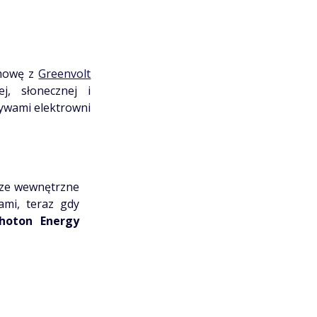
umowę z
Greenvolt
, słonecznej i
tywami elektrowni
sze wewnętrzne
ami, teraz gdy
hoton Energy