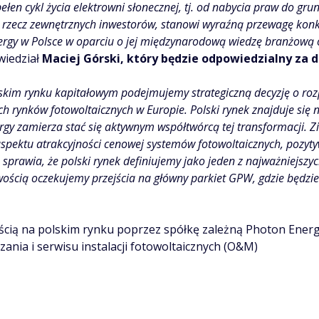
en cykl życia elektrowni słonecznej, tj. od nabycia praw do grun
na rzecz zewnętrznych inwestorów, stanowi wyraźną przewagę ko
ergy w Polsce w oparciu o jej międzynarodową wiedzę branżową o
wiedział
Maciej Górski, który będzie odpowiedzialny za dz
olskim rynku kapitałowym podejmujemy strategiczną decyzję o rozp
ch rynków fotowoltaicznych w Europie. Polski rynek znajduje si
rgy zamierza stać się aktywnym współtwórcą tej transformacji. Zie
spektu atrakcyjności cenowej systemów fotowoltaicznych, pozyty
sprawia, że polski rynek definiujemy jako jeden z najważniejszy
wością oczekujemy przejścia na główny parkiet GPW, gdzie będzi
ścią na polskim rynku poprzez spółkę zależną Photon Energ
ania i serwisu instalacji fotowoltaicznych (O&M)