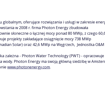
 globalnym, oferujące rozwiązania i usługi w zakresie energ
powstania w 2008 r. firma Photon Energy zbudowała
rownie słoneczne o łącznej mocy ponad 80 MWp, z czego 60
wuje projekty zakładające osiągnięcie mocy 738 MWp
anadian Solar) oraz 42,6 MWp na Węgrzech, Jednostka O&M
ka zależna - Photon Water Technology (PWT) - opracowuje
nia wody. Photon Energy ma swoją główną siedzibę w Amsterd
ronie
www.photonenergy.com
.