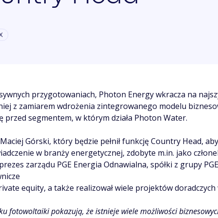
X
nsywnych przygotowaniach, Photon Energy wkracza na najszybc
iej z zamiarem wdrożenia zintegrowanego modelu biznesowe
się przed segmentem, w którym działa Photon Water.
aciej Górski, który będzie pełnił funkcję Country Head, ab
iadczenie w branży energetycznej, zdobyte m.in. jako człon
prezes zarządu PGE Energia Odnawialna, spółki z grupy PG
wnicze
vate equity, a także realizował wiele projektów doradczych
u fotowoltaiki pokazują, że istnieje wiele możliwości biznesowy